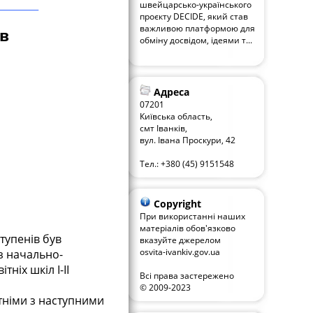
швейцарсько-українського
проєкту DECIDE, який став
важливою платформою для
ів
обміну досвідом, ідеями т...
Адреса
07201
Київська область,
смт Іванків,
вул. Івана Проскури, 42
Тел.: +380 (45) 9151548
Copyright
При використанні наших
матеріалів обов'язково
тупенів був
вказуйте джерелом
osvita-ivankiv.gov.ua
з начально-
тніх шкіл І-ІІ
Всі права застережено
© 2009-2023
тніми з наступними