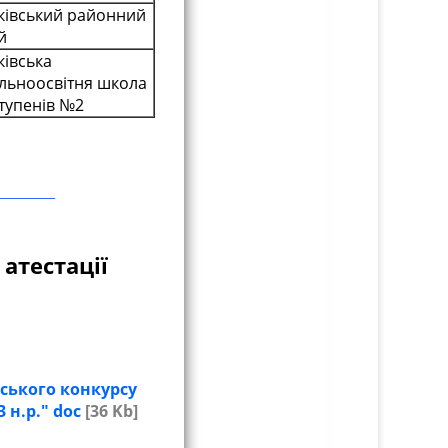
ківський районний
й
ківська
льноосвітня школа
 ступенів №2
атестації
нського конкурсу
 н.р." doc
[36 Kb]