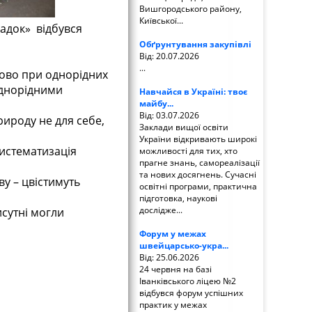
Вишгородського району,
Київської...
садок» відбувся
Обґрунтування закупівлі
Від: 20.07.2026
...
лово при однорідних
однорідними
Навчайся в Україні: твоє
майбу...
Від: 03.07.2026
рироду не для себе,
Заклади вищої освіти
України відкривають широкі
систематизація
можливості для тих, хто
прагне знань, самореалізації
та нових досягнень. Сучасні
у – цвістимуть
освітні програми, практична
підготовка, наукові
дослідже...
сутні могли
Форум у межах
швейцарсько-укра...
Від: 25.06.2026
24 червня на базі
Іванківського ліцею №2
відбувся форум успішних
практик у межах