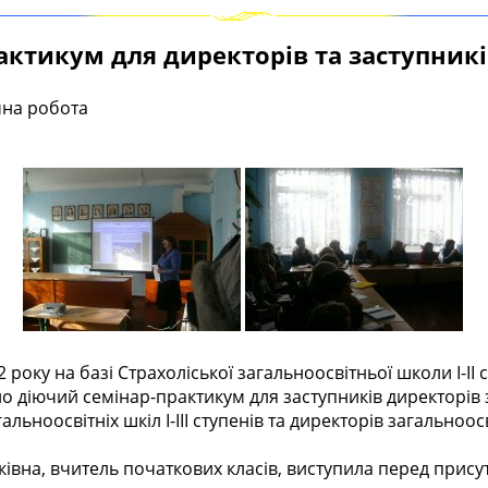
ктикум для директорів та заступник
на робота
оку на базі Страхоліської загальноосвітньої школи І-ІІ с
о діючий семінар-практикум для заступників директорів 
льноосвітніх шкіл І-ІІІ ступенів та директорів загальноосві
на, вчитель початкових класів, виступила перед прису