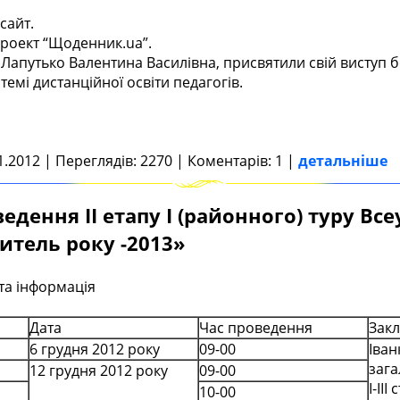
сайт.
роект “Щоденник.ua”.
путько Валентина Василівна, присвятили свій виступ бе
стемі дистанційної освіти педагогів.
1.2012 | Переглядів: 2270 | Коментарів: 1 |
детальніше
едення ІІ етапу І (районного) туру Вс
итель року -2013»
та інформація
Дата
Час проведення
Закл
6 грудня 2012 року
09-00
Іван
зага
12 грудня 2012 року
09-00
І-ІІІ
10-00