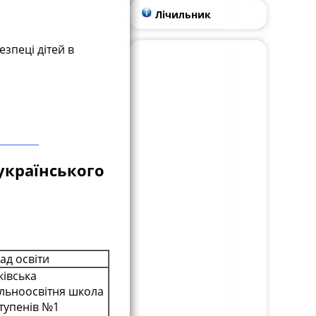
Лічильник
зпеці дітей в
еукраїнського
ад освіти
ківська
льноосвітня школа
 ступенів №1