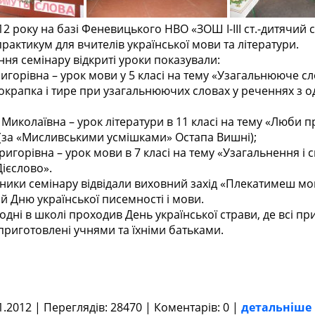
року на базі Феневицького НВО «ЗОШ І-ІІІ ст.-дитячий 
актикум для вчителів української мови та літератури.
 семінару відкриті уроки показували:
горівна – урок мови у 5 класі на тему «Узагальнююче с
окрапка і тире при узагальнюючих словах у реченнях з 
иколаївна – урок літератури в 11 класі на тему «Люби п
» (за «Мисливськими усмішками» Остапа Вишні);
горівна – урок мови в 7 класі на тему «Узагальнення і 
ієслово».
ки семінару відвідали виховний захід «Плекатимеш мов
й Дню української писемності і мови.
і в школі проходив День української страви, де всі при
приготовлені учнями та їхніми батьками.
1.2012 | Переглядів: 28470 | Коментарів: 0 |
детальніше