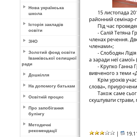
Нова українська
15 листопада 2012 
школа
районний семінар-пр
Історія закладів
Під час проведення
освіти
- Салій Тетяна Гри
членах речення. Дв
ЗНО
членами»;
Золотий фонд освіти
- Слободян Лідія М
Іванківської селищної
а заради неї самої
ради
- Крупко Ганна Гри
вивченого з теми «Д
Дошкілля
Крім уроків учасни
На допомогу батькам
слова», приурочени
Також саме сьогодн
Освітній процес
скуштувати страви, 
Про запобігання
булінгу
Методичні
рекомендації
|
19.1