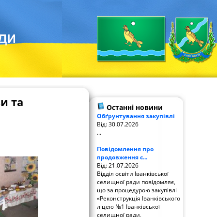
и та
Останні новини
Обґрунтування закупівлі
Від: 30.07.2026
...
Повідомлення про
продовження с...
Від: 21.07.2026
Відділ освіти Іванківської
селищної ради повідомляє,
що за процедурою закупівлі
«Реконструкція Іванківського
ліцею №1 Іванківської
селищної ради,