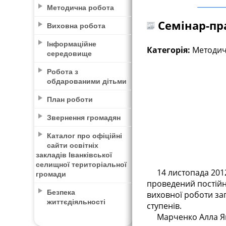
Методична робота
Cемінар-пра
Виховна робота
Інформаційне
Категорія:
Методич
середовище
Робота з
обдарованими дітьми
План роботи
Звернення громадян
Каталог про офіційні
сайти освітніх
закладів Іванківської
селищної територіальної
14 листопада 2012 р
громади
проведений постійн
Безпека
виховної роботи зага
життєдіяльності
ступенів.
Марченко Алла Яків