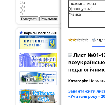
Іноземна мова
4
3
(французька)
2
Фізика
1
Корисні посилання
|
19.1
Лист №01-13
всеукраїнськ
педагогічних 
Категорія:
Нормати
Завантажити лист 
«Учитель року – 20