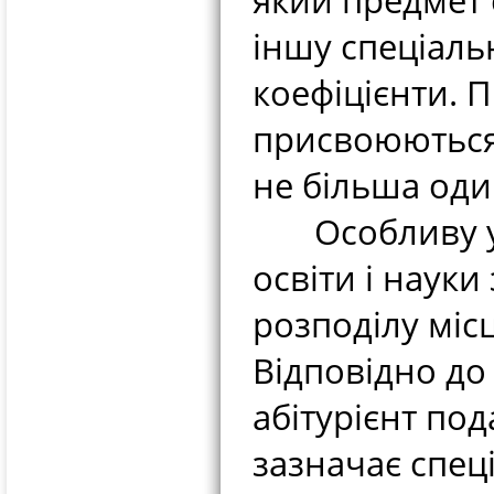
який предмет 
іншу спеціаль
коефіцієнти. П
присвоюються 
не більша оди
Особливу ува
освіти і наук
розподілу міс
Відповідно до
абітурієнт по
зазначає спеці