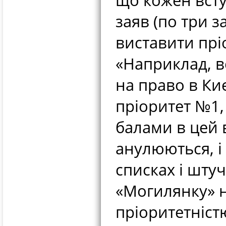
що кожен всту
заяв (по три з
виставити прі
«Наприклад, в
на право в Ки
пріоритет №1,
балами в цей в
анулюються, і
списках і штуч
«Могилянку» н
пріоритетніст