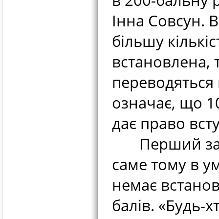
в 200-бальну 
Інна Совсун. 
більшу кількіс
встановлена, т
переводяться в
означає, що 10
дає право всту
Перший засту
саме тому в у
немає встано
балів. «Будь-х