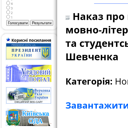
4
3
Наказ про
2
1
мовно-літер
та студентс
Корисні посилання
Шевченка
Категорія:
Нов
Завантажити