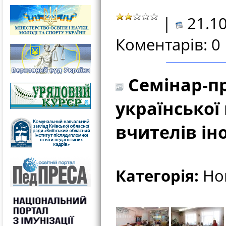
|
21.10
Коментарів: 0
Cемінар-пр
української
вчителів ін
Категорія:
Нов