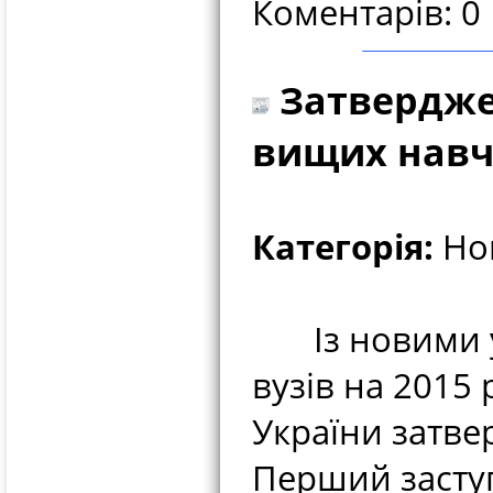
Коментарів: 0
Затверджен
вищих навч
Категорія:
Нов
Із новими ум
вузів на 2015 р
України затве
Перший заступ