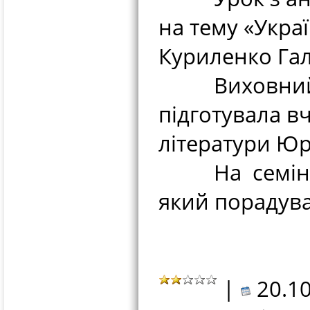
на тему «Укра
Куриленко Га
Виховний за
підготувала в
літератури Юр
На семінар з
який порадува
|
20.10