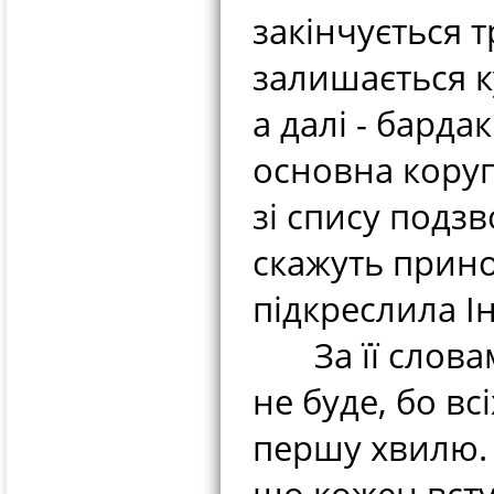
закінчується 
залишається к
а далі - барда
основна коруп
зі спису подзв
скажуть прино
підкреслила І
За її словами
не буде, бо вс
першу хвилю. 