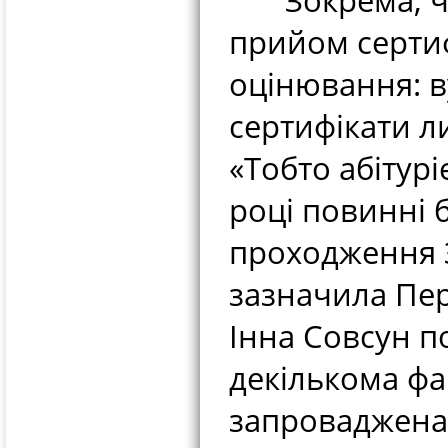
Зокрема, чіт
прийом серти
оцінювання: 
сертифікати л
«Тобто абітур
році повинні 
проходження З
зазначила Пер
Інна Совсун п
декількома фа
запроваджена 