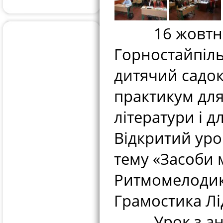
16 жовтня 2
Горностайпіль
дитячий садок
практикум для
літератури і д
Відкритий урок
тему «Засоби 
Ритмомелодик
Грамостика Лі
Урок з англі