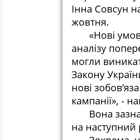
Інна Совсун н
жовтня.
«Нові умови 
аналізу попер
могли виникати
Закону Україн
нові зобов’яза
кампанії», - н
Вона зазначи
на наступний р