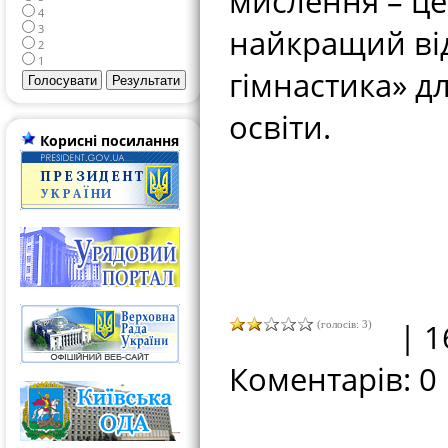
мислення – це
4
3
найкращий від
2
1
гімнастика» д
освіти.
Корисні посилання
| 1
(голосів: 3)
Коментарів: 0