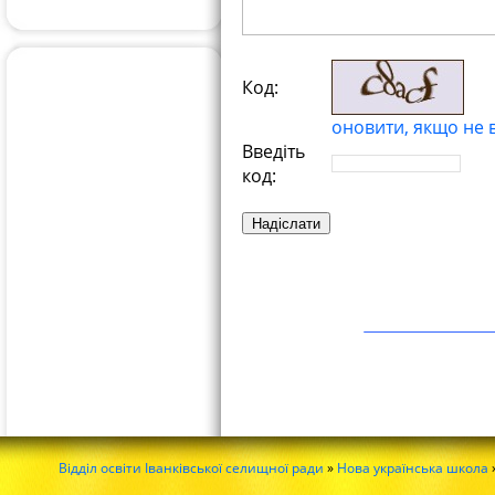
Код:
оновити, якщо не 
Введіть
код:
Відділ освіти Іванківської селищної ради
»
Нова українська школа
»