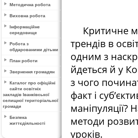
Методична робота
Виховна робота
Інформаційне
Критичне мис
середовище
трендів в осві
Робота з
обдарованими дітьми
одним з наскр
План роботи
йдеться й у Ко
Звернення громадян
з чого почина
Каталог про офіційні
сайти освітніх
факт і суб’єкт
закладів Іванківської
селищної територіальної
маніпуляції? 
громади
Безпека
методи розвит
життєдіяльності
уроків.