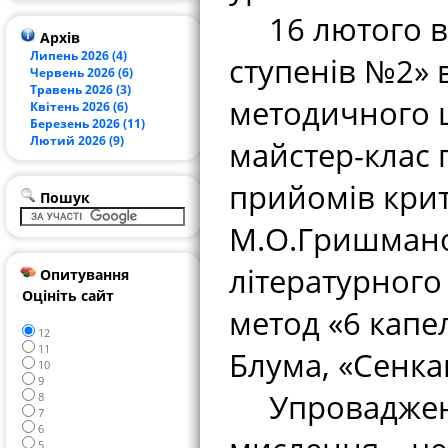
16 лютого в О
Архів
Липень 2026 (4)
ступенів №2» 
Червень 2026 (6)
Травень 2026 (3)
методичного ц
Квітень 2026 (6)
Березень 2026 (11)
Лютий 2026 (9)
майстер-клас 
прийомів крит
Пошук
М.О.Гришмано
літературного
Опитування
Оцініть сайт
метод «6 капе
12
11
Блума, «Сенкан
10
9
Упровадженн
8
7
6
5