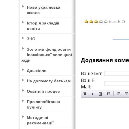
Нова українська
школа
(голосів: 2)
Історія закладів
освіти
ЗНО
Золотий фонд освіти
Іванківської селищної
Додавання коме
ради
Дошкілля
Ваше Ім'я:
Ваш E-
На допомогу батькам
Mail:
Освітній процес
Про запобігання
булінгу
Методичні
рекомендації