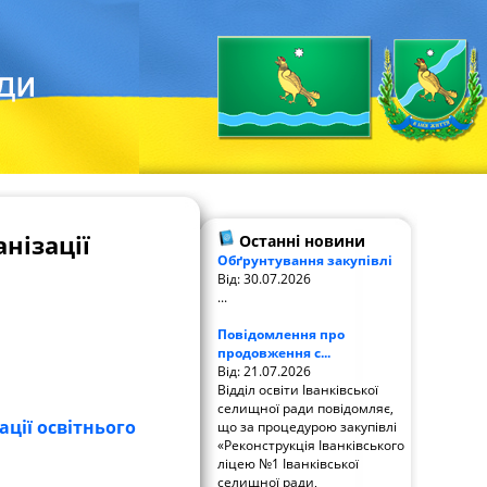
нізації
Останні новини
Обґрунтування закупівлі
Від: 30.07.2026
...
Повідомлення про
продовження с...
Від: 21.07.2026
Відділ освіти Іванківської
селищної ради повідомляє,
ції освітнього
що за процедурою закупівлі
«Реконструкція Іванківського
ліцею №1 Іванківської
селищної ради,