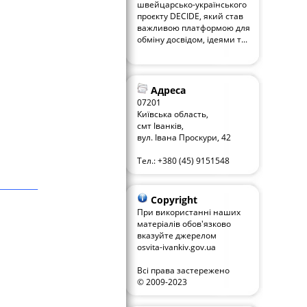
швейцарсько-українського
проєкту DECIDE, який став
важливою платформою для
обміну досвідом, ідеями т...
Адреса
07201
Київська область,
смт Іванків,
вул. Івана Проскури, 42
Тел.: +380 (45) 9151548
Copyright
При використанні наших
матеріалів обов'язково
вказуйте джерелом
osvita-ivankiv.gov.ua
Всі права застережено
© 2009-2023