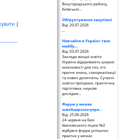
Вишгородського району,
Київської...
Обґрунтування закупівлі
кувати
|
Від: 20.07.2026
...
Навчайся в Україні: твоє
майбу...
Від: 03.07.2026
Заклади вищої освіти
України відкривають широкі
можливості для тих, хто
прагне знань, самореалізації
та нових досягнень. Сучасні
освітні програми, практична
підготовка, наукові
дослідже...
Форум у межах
швейцарсько-укра...
Від: 25.06.2026
24 червня на базі
Іванківського ліцею №2
відбувся форум успішних
практик у межах