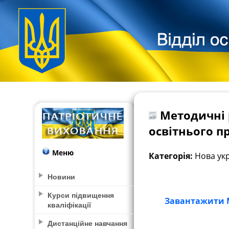
Методичні 
освітнього п
Меню
Категорія:
Нова укр
Новини
Курси підвищення
Завантажити М
кваліфікації
Дистанційне навчання