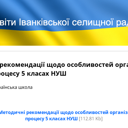
рекомендації щодо особливостей орга
роцесу 5 класах НУШ
аїнська школа
етодичні рекомендації щодо особливостей організа
процесу 5 класах НУШ
[112.81 Kb]