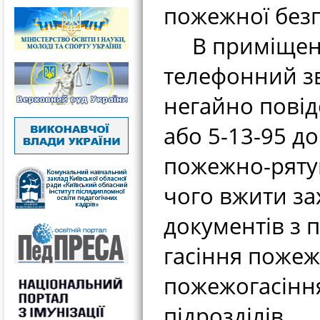
пожежної безп
В приміщенн
телефонний зв
негайно повід
або 5-13-95 до
пожежно-рятув
чого вжити за
документів з 
гасіння поже
пожежогасінн
підрозділів.