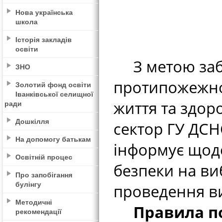
Нова українська
школа
Історія закладів
освіти
З метою заб
ЗНО
протипожежног
Золотий фонд освіти
Іванківської селищної
життя та здор
ради
Дошкілля
сектор ГУ ДСНС
На допомогу батькам
інформує щод
Освітній процес
безпеки на ви
Про запобігання
булінгу
проведення ви
Методичні
Правила пож
рекомендації