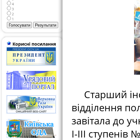
4
3
2
1
Корисні посилання
Старший інсп
відділення по
завітала до уч
І-ІІІ ступенів