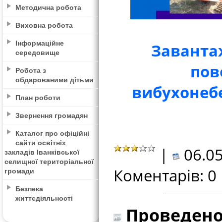
Методична робота
Виховна робота
Інформаційне
Заванта
середовище
пов
Робота з
обдарованими дітьми
вибухонеб
План роботи
Звернення громадян
Каталог про офіційні
сайти освітніх
|
06.05
закладів Іванківської
селищної територіальної
Коментарів: 0
громади
Безпека
життєдіяльності
Проведено 