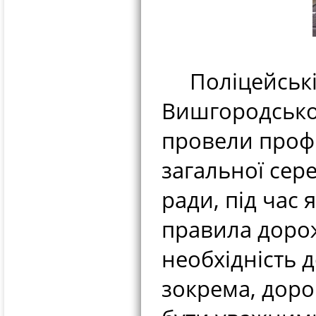
Поліцейські 
Вишгородськог
провели профі
загальної сере
ради, під час 
правила дорож
необхідність 
зокрема, доро