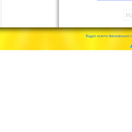
Н
Відділ освіти Іванківської