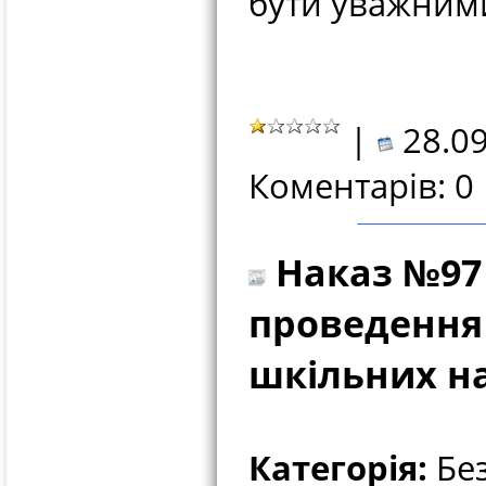
бути уважним
|
28.09
Коментарів: 0
Наказ №97 
проведення І
шкільних на
Категорія:
Без