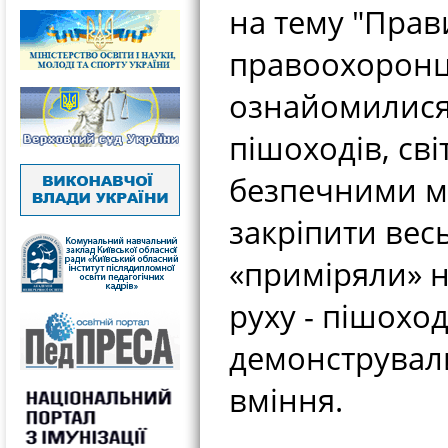
на тему "Прав
правоохоронц
ознайомилися
пішоходів, св
безпечними м
закріпити вес
«приміряли» н
руху - пішоход
демонстрували
вміння.