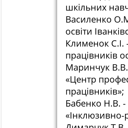
шкільних навч
Василенко О.М.
освіти Іванків
Клименок С.І. 
працівників ос
Маринчук В.В. 
«Центр профес
працівників»;
Бабенко Н.В. -
«Інклюзивно-р
Димарчук Т.В. 